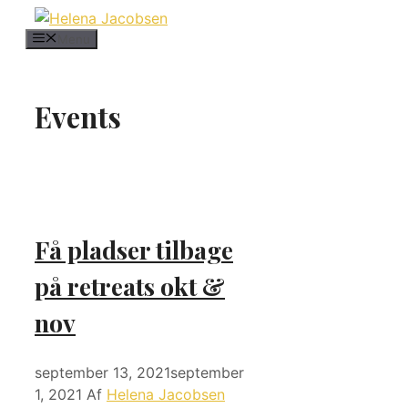
Hop
til
Menu
indhold
Events
Få pladser tilbage
på retreats okt &
nov
september 13, 2021
september
1, 2021
Af
Helena Jacobsen