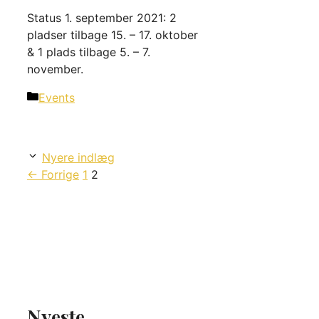
Status 1. september 2021: 2
pladser tilbage 15. – 17. oktober
& 1 plads tilbage 5. – 7.
november.
Kategorier
Events
Nyere indlæg
Page
Page
←
Forrige
1
2
Nyeste